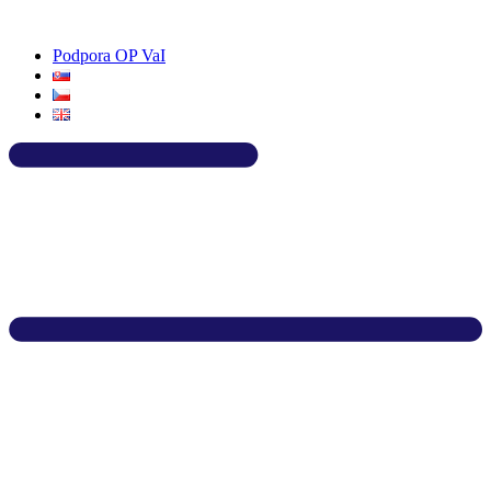
Preskočiť
na
Podpora OP VaI
obsah