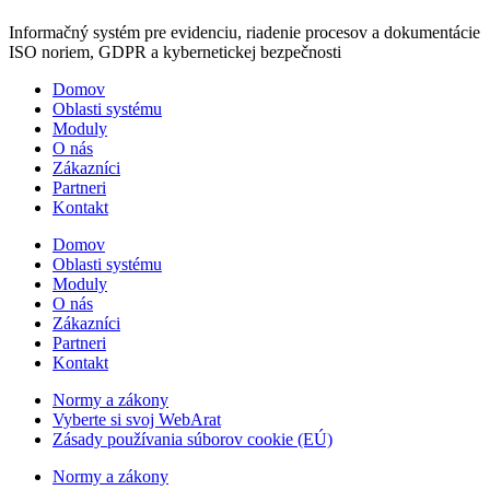
Informačný systém pre evidenciu, riadenie procesov a dokumentácie
ISO noriem, GDPR a kybernetickej bezpečnosti
Domov
Oblasti systému
Moduly
O nás
Zákazníci
Partneri
Kontakt
Domov
Oblasti systému
Moduly
O nás
Zákazníci
Partneri
Kontakt
Normy a zákony
Vyberte si svoj WebArat
Zásady používania súborov cookie (EÚ)
Normy a zákony