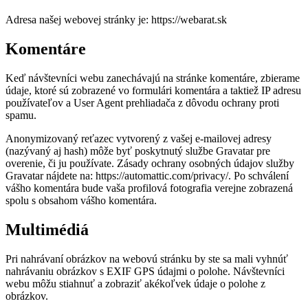
Adresa našej webovej stránky je: https://webarat.sk
Komentáre
Keď návštevníci webu zanechávajú na stránke komentáre, zbierame
údaje, ktoré sú zobrazené vo formulári komentára a taktiež IP adresu
používateľov a User Agent prehliadača z dôvodu ochrany proti
spamu.
Anonymizovaný reťazec vytvorený z vašej e-mailovej adresy
(nazývaný aj hash) môže byť poskytnutý službe Gravatar pre
overenie, či ju používate. Zásady ochrany osobných údajov služby
Gravatar nájdete na: https://automattic.com/privacy/. Po schválení
vášho komentára bude vaša profilová fotografia verejne zobrazená
spolu s obsahom vášho komentára.
Multimédiá
Pri nahrávaní obrázkov na webovú stránku by ste sa mali vyhnúť
nahrávaniu obrázkov s EXIF GPS údajmi o polohe. Návštevníci
webu môžu stiahnuť a zobraziť akékoľvek údaje o polohe z
obrázkov.