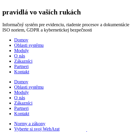
pravidlá vo vaších rukách
Informačný systém pre evidenciu, riadenie procesov a dokumentácie
ISO noriem, GDPR a kybernetickej bezpečnosti
Domov
Oblasti systému
Moduly
O nás
Zákazníci
Partneri
Kontakt
Domov
Oblasti systému
Moduly
O nás
Zákazníci
Partneri
Kontakt
Normy a zákony
Vyberte si svoj WebArat