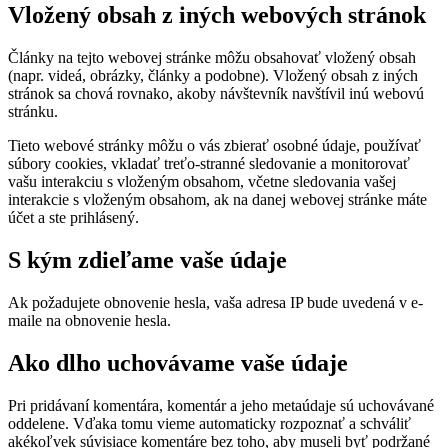
Vložený obsah z iných webových stránok
Články na tejto webovej stránke môžu obsahovať vložený obsah
(napr. videá, obrázky, články a podobne). Vložený obsah z iných
stránok sa chová rovnako, akoby návštevník navštívil inú webovú
stránku.
Tieto webové stránky môžu o vás zbierať osobné údaje, používať
súbory cookies, vkladať treťo-stranné sledovanie a monitorovať
vašu interakciu s vloženým obsahom, včetne sledovania vašej
interakcie s vloženým obsahom, ak na danej webovej stránke máte
účet a ste prihlásený.
S kým zdieľame vaše údaje
Ak požadujete obnovenie hesla, vaša adresa IP bude uvedená v e-
maile na obnovenie hesla.
Ako dlho uchovávame vaše údaje
Pri pridávaní komentára, komentár a jeho metaúdaje sú uchovávané
oddelene. Vďaka tomu vieme automaticky rozpoznať a schváliť
akékoľvek súvisiace komentáre bez toho, aby museli byť podržané