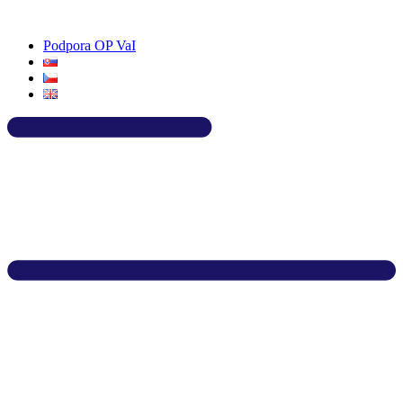
Preskočiť
na
Podpora OP VaI
obsah