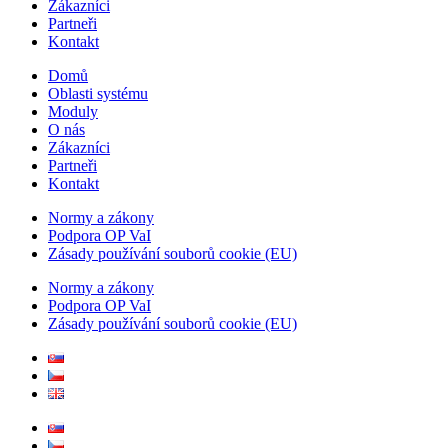
Zákazníci
Partneři
Kontakt
Domů
Oblasti systému
Moduly
O nás
Zákazníci
Partneři
Kontakt
Normy a zákony
Podpora OP VaI
Zásady používání souborů cookie (EU)
Normy a zákony
Podpora OP VaI
Zásady používání souborů cookie (EU)