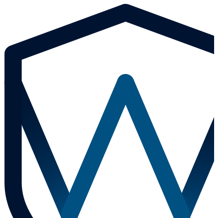
Přejít
k
obsahu