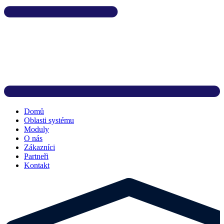
Domů
Oblasti systému
Moduly
O nás
Zákazníci
Partneři
Kontakt